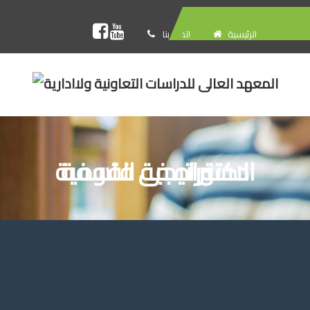
الرئيسية
اتصل بنا
دكتوراه ﻓﻰ ﻓﻠسفة اﻻستراتيجية القومية
لواء.د/ محمد محمد نعيم